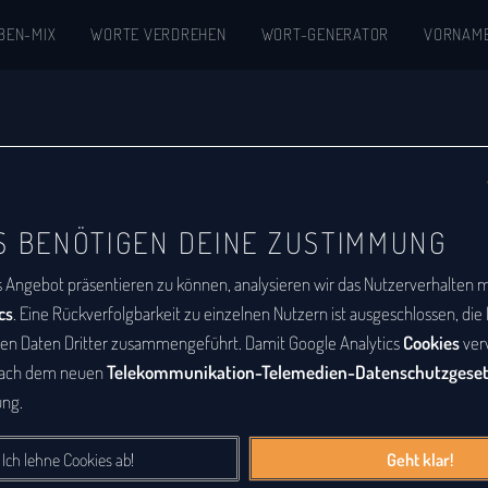
BEN-MIX
WORTE VERDREHEN
WORT-GENERATOR
VORNAM
ik
S BENÖTIGEN DEINE ZUSTIMMUNG
riken, Songtexten, Raps und anderen Werken.
s Angebot präsentieren zu können, analysieren wir das Nutzerverhalten mi
e, alphabetisch nach Nutzernamen sortiert,
cs
. Eine Rückverfolgbarkeit zu einzelnen Nutzern ist ausgeschlossen, di
er und schenke anderen Besuchern deine Verse,
den Daten Dritter zusammengeführt. Damit Google Analytics
Cookies
ver
nach dem neuen
Telekommunikation-Telemedien-Datenschutzgese
ng.
Ich lehne Cookies ab!
Geht klar!