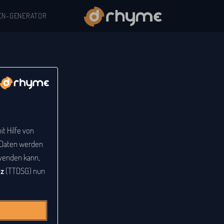
EN-GENERATOR
t Hilfe von
e Daten werden
venden kann,
tz
(TTDSG) nun