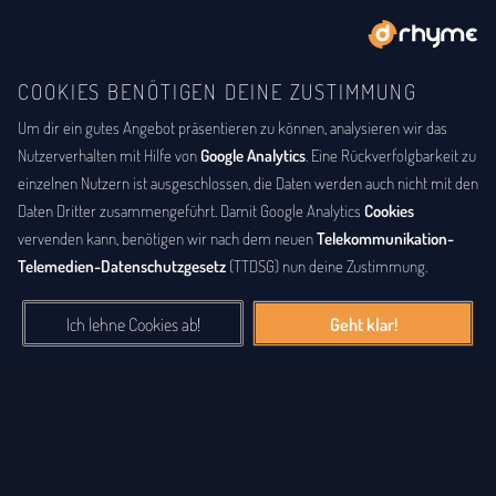
COOKIES BENÖTIGEN DEINE ZUSTIMMUNG
Um dir ein gutes Angebot präsentieren zu können, analysieren wir das
DU BIST
DER LYRIKER
Gesammelte Lyrik
Nutzerverhalten mit Hilfe von
Google Analytics
. Eine Rückverfolgbarkeit zu
einzelnen Nutzern ist ausgeschlossen, die Daten werden auch nicht mit den
Eine große Sammlung an Gedichten, Lyriken, Songtexten, Raps
Daten Dritter zusammengeführt. Damit Google Analytics
Cookies
und anderen Werken. Die gesammelte
Lyrik
der letzten Jahre,
vervenden kann, benötigen wir nach dem neuen
Telekommunikation-
alphabetisch nach Nutzernamen sortiert, findest du hier. Sei auch
Telemedien-Datenschutzgesetz
(TTDSG) nun deine Zustimmung.
du ein Lyriker und schenke anderen Besuchern deine Verse,
Songtexte und Poesie.
Ich lehne Cookies ab!
Geht klar!