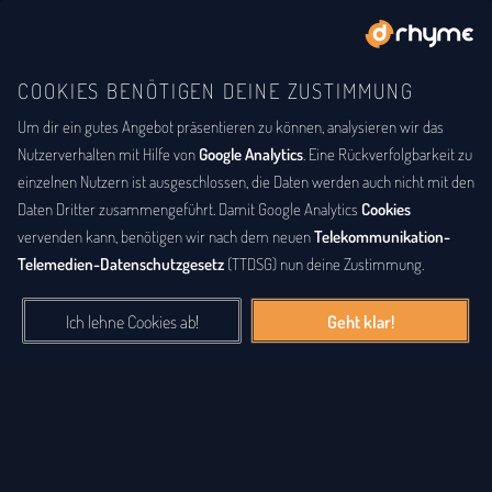
COOKIES BENÖTIGEN DEINE ZUSTIMMUNG
Um dir ein gutes Angebot präsentieren zu können, analysieren wir das
DU BIST
DER LYRIKER
Die neueste Lyrik
Nutzerverhalten mit Hilfe von
Google Analytics
. Eine Rückverfolgbarkeit zu
einzelnen Nutzern ist ausgeschlossen, die Daten werden auch nicht mit den
Die frischesten lyrischen und poetischen Werke. Schon Apollon
Daten Dritter zusammengeführt. Damit Google Analytics
Cookies
schätzte die schönen Künste, insbesondere die
Dichtkunst
. Und
vervenden kann, benötigen wir nach dem neuen
Telekommunikation-
die allerneuesten Beiträge findest du genau hier. So sei auch du
Telemedien-Datenschutzgesetz
(TTDSG) nun deine Zustimmung.
ein Lyriker und schenke anderen Besuchern deine Verse,
Songtexte und Poesie.
Ich lehne Cookies ab!
Geht klar!