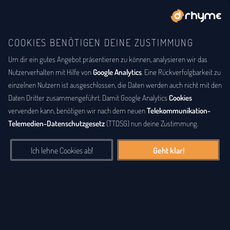
COOKIES BENÖTIGEN DEINE ZUSTIMMUNG
Um dir ein gutes Angebot präsentieren zu können, analysieren wir das
DU BIST
DER LYRIKER
Gesammelte Lyrik
Nutzerverhalten mit Hilfe von
Google Analytics
. Eine Rückverfolgbarkeit zu
einzelnen Nutzern ist ausgeschlossen, die Daten werden auch nicht mit den
Eine große Sammlung an Gedichten, Lyriken, Songtexten, Raps
Daten Dritter zusammengeführt. Damit Google Analytics
Cookies
und anderen Werken. Die gesammelte
Lyrik
der letzten Jahre,
vervenden kann, benötigen wir nach dem neuen
Telekommunikation-
alphabetisch nach Nutzernamen sortiert, findest du hier. Sei auch
Telemedien-Datenschutzgesetz
(TTDSG) nun deine Zustimmung.
du ein Lyriker und schenke anderen Besuchern deine Verse,
Songtexte und Poesie.
Ich lehne Cookies ab!
Geht klar!