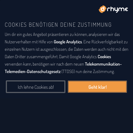
COOKIES BENÖTIGEN DEINE ZUSTIMMUNG
Um dir ein gutes Angebot präsentieren zu können, analysieren wir das
BUCHSTABENTAUSCH
ANAGRAMM
Anagramm-Lexikon
Nutzerverhalten mit Hilfe von
Google Analytics
. Eine Rückverfolgbarkeit zu
einzelnen Nutzern ist ausgeschlossen, die Daten werden auch nicht mit den
Das
Anagrammlexikon
bietet eine alphabetische Auflistung aller
Daten Dritter zusammengeführt. Damit Google Analytics
Cookies
Wörter, zu denen Anagramme existieren. Ein
Anagramm
ist eine
vervenden kann, benötigen wir nach dem neuen
Telekommunikation-
Buchstabenfolge, die durch Vertauschung der Buchstaben einer
Telemedien-Datenschutzgesetz
(TTDSG) nun deine Zustimmung.
anderen Buchstabenfolge entstanden ist. Das können Silben,
Wörter und auch ganze Sätze sein. Bei diesem Lexikon hingegen
Ich lehne Cookies ab!
Geht klar!
geht es einzig um real existierende, einzelne Wörter, die durch
Vertauschung der Buchstaben eines anderen Wortes entstanden
sind.