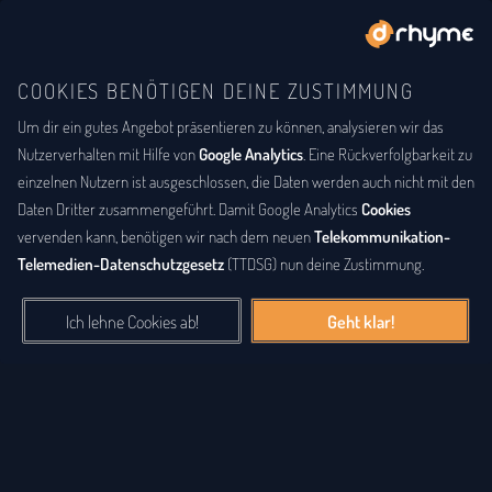
COOKIES BENÖTIGEN DEINE ZUSTIMMUNG
Um dir ein gutes Angebot präsentieren zu können, analysieren wir das
BUCHSTABENTAUSCH
ANAGRAMM
Anagramm-Lexikon
Nutzerverhalten mit Hilfe von
Google Analytics
. Eine Rückverfolgbarkeit zu
einzelnen Nutzern ist ausgeschlossen, die Daten werden auch nicht mit den
Das
Anagrammlexikon
bietet eine alphabetische Auflistung aller
Daten Dritter zusammengeführt. Damit Google Analytics
Cookies
Wörter, zu denen Anagramme existieren. Ein
Anagramm
ist eine
vervenden kann, benötigen wir nach dem neuen
Telekommunikation-
Buchstabenfolge, die durch Vertauschung der Buchstaben einer
Telemedien-Datenschutzgesetz
(TTDSG) nun deine Zustimmung.
anderen Buchstabenfolge entstanden ist. Das können Silben,
Wörter und auch ganze Sätze sein. Bei diesem Lexikon hingegen
Ich lehne Cookies ab!
Geht klar!
geht es einzig um real existierende, einzelne Wörter, die durch
Vertauschung der Buchstaben eines anderen Wortes entstanden
sind.