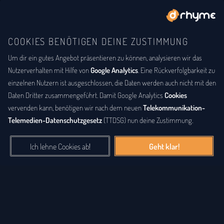
COOKIES BENÖTIGEN DEINE ZUSTIMMUNG
Um dir ein gutes Angebot präsentieren zu können, analysieren wir das
BUCHSTABENTAUSCH
ANAGRAMM
Anagramm-Lexikon
Nutzerverhalten mit Hilfe von
Google Analytics
. Eine Rückverfolgbarkeit zu
einzelnen Nutzern ist ausgeschlossen, die Daten werden auch nicht mit den
Das
Anagrammlexikon
bietet eine alphabetische Auflistung aller
Daten Dritter zusammengeführt. Damit Google Analytics
Cookies
Wörter, zu denen Anagramme existieren. Ein
Anagramm
ist eine
vervenden kann, benötigen wir nach dem neuen
Telekommunikation-
Buchstabenfolge, die durch Vertauschung der Buchstaben einer
Telemedien-Datenschutzgesetz
(TTDSG) nun deine Zustimmung.
anderen Buchstabenfolge entstanden ist. Das können Silben,
Wörter und auch ganze Sätze sein. Bei diesem Lexikon hingegen
Ich lehne Cookies ab!
Geht klar!
geht es einzig um real existierende, einzelne Wörter, die durch
Vertauschung der Buchstaben eines anderen Wortes entstanden
sind.