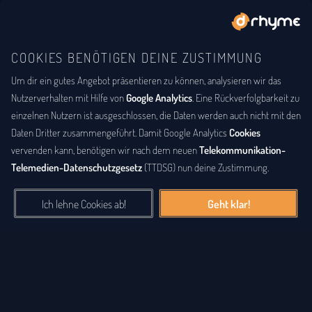
COOKIES BENÖTIGEN DEINE ZUSTIMMUNG
Um dir ein gutes Angebot präsentieren zu können, analysieren wir das
BUCHSTABENTAUSCH
ANAGRAMM
Anagramm-Lexikon
Nutzerverhalten mit Hilfe von
Google Analytics
. Eine Rückverfolgbarkeit zu
einzelnen Nutzern ist ausgeschlossen, die Daten werden auch nicht mit den
Das
Anagrammlexikon
bietet eine alphabetische Auflistung aller
Daten Dritter zusammengeführt. Damit Google Analytics
Cookies
Wörter, zu denen Anagramme existieren. Ein
Anagramm
ist eine
vervenden kann, benötigen wir nach dem neuen
Telekommunikation-
Buchstabenfolge, die durch Vertauschung der Buchstaben einer
Telemedien-Datenschutzgesetz
(TTDSG) nun deine Zustimmung.
anderen Buchstabenfolge entstanden ist. Das können Silben,
Wörter und auch ganze Sätze sein. Bei diesem Lexikon hingegen
Ich lehne Cookies ab!
Geht klar!
geht es einzig um real existierende, einzelne Wörter, die durch
Vertauschung der Buchstaben eines anderen Wortes entstanden
sind.