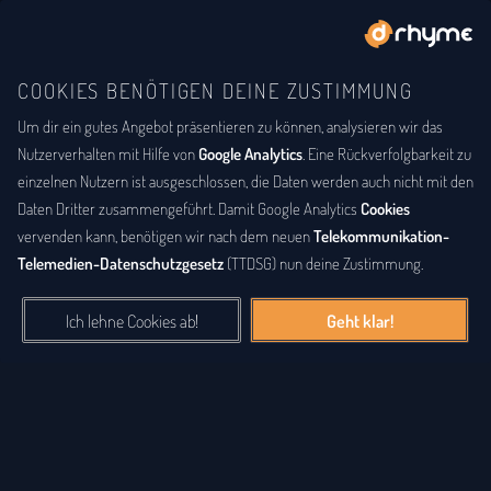
COOKIES BENÖTIGEN DEINE ZUSTIMMUNG
Um dir ein gutes Angebot präsentieren zu können, analysieren wir das
BUCHSTABENTAUSCH
ANAGRAMM
Anagramm-Lexikon
Nutzerverhalten mit Hilfe von
Google Analytics
. Eine Rückverfolgbarkeit zu
einzelnen Nutzern ist ausgeschlossen, die Daten werden auch nicht mit den
Das
Anagrammlexikon
bietet eine alphabetische Auflistung aller
Daten Dritter zusammengeführt. Damit Google Analytics
Cookies
Wörter, zu denen Anagramme existieren. Ein
Anagramm
ist eine
vervenden kann, benötigen wir nach dem neuen
Telekommunikation-
Buchstabenfolge, die durch Vertauschung der Buchstaben einer
Telemedien-Datenschutzgesetz
(TTDSG) nun deine Zustimmung.
anderen Buchstabenfolge entstanden ist. Das können Silben,
Wörter und auch ganze Sätze sein. Bei diesem Lexikon hingegen
Ich lehne Cookies ab!
Geht klar!
geht es einzig um real existierende, einzelne Wörter, die durch
Vertauschung der Buchstaben eines anderen Wortes entstanden
sind.