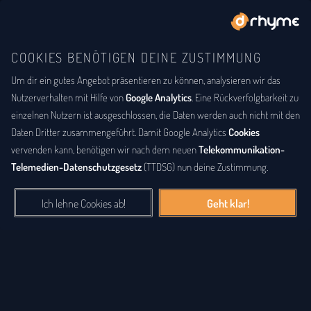
COOKIES BENÖTIGEN DEINE ZUSTIMMUNG
Um dir ein gutes Angebot präsentieren zu können, analysieren wir das
BUCHSTABENTAUSCH
ANAGRAMM
Anagramm-Lexikon
Nutzerverhalten mit Hilfe von
Google Analytics
. Eine Rückverfolgbarkeit zu
einzelnen Nutzern ist ausgeschlossen, die Daten werden auch nicht mit den
Das
Anagrammlexikon
bietet eine alphabetische Auflistung aller
Daten Dritter zusammengeführt. Damit Google Analytics
Cookies
Wörter, zu denen Anagramme existieren. Ein
Anagramm
ist eine
vervenden kann, benötigen wir nach dem neuen
Telekommunikation-
Buchstabenfolge, die durch Vertauschung der Buchstaben einer
Telemedien-Datenschutzgesetz
(TTDSG) nun deine Zustimmung.
anderen Buchstabenfolge entstanden ist. Das können Silben,
Wörter und auch ganze Sätze sein. Bei diesem Lexikon hingegen
Ich lehne Cookies ab!
Geht klar!
geht es einzig um real existierende, einzelne Wörter, die durch
Vertauschung der Buchstaben eines anderen Wortes entstanden
sind.