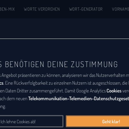
BEN-MIX
WORTE VERDREHEN
WORT-GENERATOR
VORNAM
kon
S BENÖTIGEN DEINE ZUSTIMMUNG
abetische Auflistung aller Wörter, zu denen
s Angebot präsentieren zu können, analysieren wir das Nutzerverhalten mi
m
ist eine Buchstabenfolge, die durch
cs
. Eine Rückverfolgbarkeit zu einzelnen Nutzern ist ausgeschlossen, di
deren Buchstabenfolge entstanden ist. Das
den Daten Dritter zusammengeführt. Damit Google Analytics
Cookies
ver
nach dem neuen
Telekommunikation-Telemedien-Datenschutzgese
Sätze sein. Bei diesem Lexikon hingegen geht
ng.
e Wörter, die durch Vertauschung der
tanden sind.
Ich lehne Cookies ab!
Geht klar!