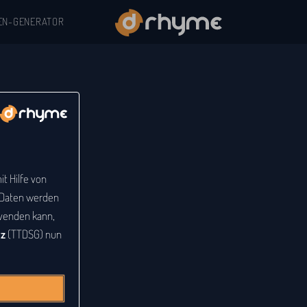
EN-GENERATOR
t Hilfe von
e Daten werden
venden kann,
tz
(TTDSG) nun