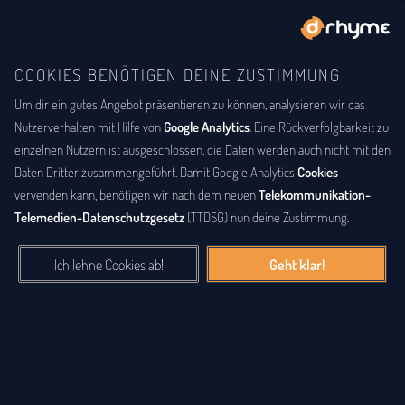
COOKIES BENÖTIGEN DEINE ZUSTIMMUNG
Um dir ein gutes Angebot präsentieren zu können, analysieren wir das
BUCHSTABENTAUSCH
ANAGRAMM
Anagramm-Lexikon
Nutzerverhalten mit Hilfe von
Google Analytics
. Eine Rückverfolgbarkeit zu
einzelnen Nutzern ist ausgeschlossen, die Daten werden auch nicht mit den
Das
Anagrammlexikon
bietet eine alphabetische Auflistung aller
Daten Dritter zusammengeführt. Damit Google Analytics
Cookies
Wörter, zu denen Anagramme existieren. Ein
Anagramm
ist eine
vervenden kann, benötigen wir nach dem neuen
Telekommunikation-
Buchstabenfolge, die durch Vertauschung der Buchstaben einer
Telemedien-Datenschutzgesetz
(TTDSG) nun deine Zustimmung.
anderen Buchstabenfolge entstanden ist. Das können Silben,
Wörter und auch ganze Sätze sein. Bei diesem Lexikon hingegen
Ich lehne Cookies ab!
Geht klar!
geht es einzig um real existierende, einzelne Wörter, die durch
Vertauschung der Buchstaben eines anderen Wortes entstanden
sind.