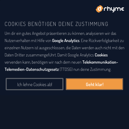
COOKIES BENÖTIGEN DEINE ZUSTIMMUNG
Um dir ein gutes Angebot präsentieren zu können, analysieren wir das
BUCHSTABENTAUSCH
ANAGRAMM
Anagramm-Lexikon
Nutzerverhalten mit Hilfe von
Google Analytics
. Eine Rückverfolgbarkeit zu
einzelnen Nutzern ist ausgeschlossen, die Daten werden auch nicht mit den
Das
Anagrammlexikon
bietet eine alphabetische Auflistung aller
Daten Dritter zusammengeführt. Damit Google Analytics
Cookies
Wörter, zu denen Anagramme existieren. Ein
Anagramm
ist eine
vervenden kann, benötigen wir nach dem neuen
Telekommunikation-
Buchstabenfolge, die durch Vertauschung der Buchstaben einer
Telemedien-Datenschutzgesetz
(TTDSG) nun deine Zustimmung.
anderen Buchstabenfolge entstanden ist. Das können Silben,
Wörter und auch ganze Sätze sein. Bei diesem Lexikon hingegen
Ich lehne Cookies ab!
Geht klar!
geht es einzig um real existierende, einzelne Wörter, die durch
Vertauschung der Buchstaben eines anderen Wortes entstanden
sind.