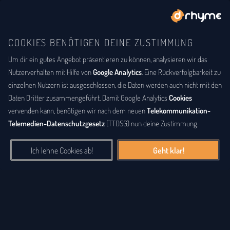
COOKIES BENÖTIGEN DEINE ZUSTIMMUNG
Um dir ein gutes Angebot präsentieren zu können, analysieren wir das
BUCHSTABENTAUSCH
ANAGRAMM
Anagramm-Lexikon
Nutzerverhalten mit Hilfe von
Google Analytics
. Eine Rückverfolgbarkeit zu
einzelnen Nutzern ist ausgeschlossen, die Daten werden auch nicht mit den
Das
Anagrammlexikon
bietet eine alphabetische Auflistung aller
Daten Dritter zusammengeführt. Damit Google Analytics
Cookies
Wörter, zu denen Anagramme existieren. Ein
Anagramm
ist eine
vervenden kann, benötigen wir nach dem neuen
Telekommunikation-
Buchstabenfolge, die durch Vertauschung der Buchstaben einer
Telemedien-Datenschutzgesetz
(TTDSG) nun deine Zustimmung.
anderen Buchstabenfolge entstanden ist. Das können Silben,
Wörter und auch ganze Sätze sein. Bei diesem Lexikon hingegen
Ich lehne Cookies ab!
Geht klar!
geht es einzig um real existierende, einzelne Wörter, die durch
Vertauschung der Buchstaben eines anderen Wortes entstanden
sind.