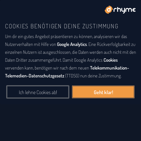
COOKIES BENÖTIGEN DEINE ZUSTIMMUNG
Um dir ein gutes Angebot präsentieren zu können, analysieren wir das
BUCHSTABENTAUSCH
ANAGRAMM
Anagramm-Lexikon
Nutzerverhalten mit Hilfe von
Google Analytics
. Eine Rückverfolgbarkeit zu
einzelnen Nutzern ist ausgeschlossen, die Daten werden auch nicht mit den
Das
Anagrammlexikon
bietet eine alphabetische Auflistung aller
Daten Dritter zusammengeführt. Damit Google Analytics
Cookies
Wörter, zu denen Anagramme existieren. Ein
Anagramm
ist eine
vervenden kann, benötigen wir nach dem neuen
Telekommunikation-
Buchstabenfolge, die durch Vertauschung der Buchstaben einer
Telemedien-Datenschutzgesetz
(TTDSG) nun deine Zustimmung.
anderen Buchstabenfolge entstanden ist. Das können Silben,
Wörter und auch ganze Sätze sein. Bei diesem Lexikon hingegen
Ich lehne Cookies ab!
Geht klar!
geht es einzig um real existierende, einzelne Wörter, die durch
Vertauschung der Buchstaben eines anderen Wortes entstanden
sind.