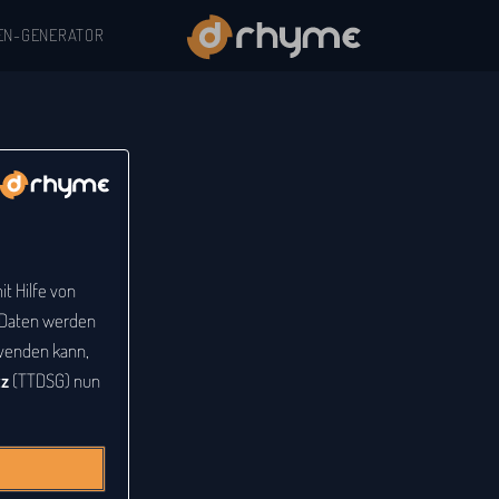
EN-GENERATOR
t Hilfe von
e Daten werden
venden kann,
tz
(TTDSG) nun