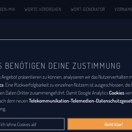
BEN-MIX
WORTE VERDREHEN
WORT-GENERATOR
VORNAM
kon
S BENÖTIGEN DEINE ZUSTIMMUNG
abetische Auflistung aller Wörter, zu denen
s Angebot präsentieren zu können, analysieren wir das Nutzerverhalten mi
m
ist eine Buchstabenfolge, die durch
cs
. Eine Rückverfolgbarkeit zu einzelnen Nutzern ist ausgeschlossen, di
deren Buchstabenfolge entstanden ist. Das
den Daten Dritter zusammengeführt. Damit Google Analytics
Cookies
ver
nach dem neuen
Telekommunikation-Telemedien-Datenschutzgese
Sätze sein. Bei diesem Lexikon hingegen geht
ng.
e Wörter, die durch Vertauschung der
tanden sind.
Ich lehne Cookies ab!
Geht klar!