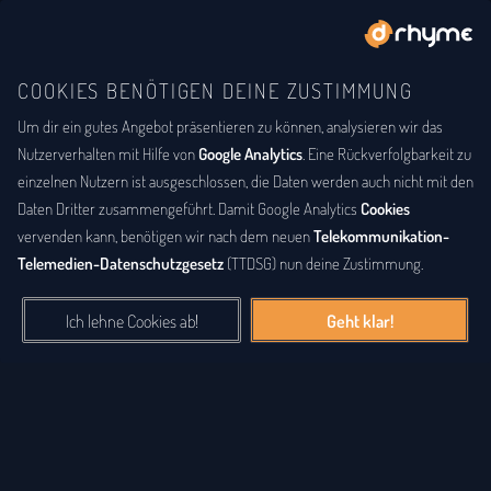
COOKIES BENÖTIGEN DEINE ZUSTIMMUNG
Um dir ein gutes Angebot präsentieren zu können, analysieren wir das
BUCHSTABENTAUSCH
ANAGRAMM
Anagramm-Lexikon
Nutzerverhalten mit Hilfe von
Google Analytics
. Eine Rückverfolgbarkeit zu
einzelnen Nutzern ist ausgeschlossen, die Daten werden auch nicht mit den
Das
Anagrammlexikon
bietet eine alphabetische Auflistung aller
Daten Dritter zusammengeführt. Damit Google Analytics
Cookies
Wörter, zu denen Anagramme existieren. Ein
Anagramm
ist eine
vervenden kann, benötigen wir nach dem neuen
Telekommunikation-
Buchstabenfolge, die durch Vertauschung der Buchstaben einer
Telemedien-Datenschutzgesetz
(TTDSG) nun deine Zustimmung.
anderen Buchstabenfolge entstanden ist. Das können Silben,
Wörter und auch ganze Sätze sein. Bei diesem Lexikon hingegen
Ich lehne Cookies ab!
Geht klar!
geht es einzig um real existierende, einzelne Wörter, die durch
Vertauschung der Buchstaben eines anderen Wortes entstanden
sind.