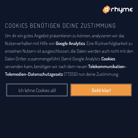
COOKIES BENÖTIGEN DEINE ZUSTIMMUNG
Um dir ein gutes Angebot präsentieren zu können, analysieren wir das
BUCHSTABENTAUSCH
ANAGRAMM
Anagramm-Lexikon
Nutzerverhalten mit Hilfe von
Google Analytics
. Eine Rückverfolgbarkeit zu
einzelnen Nutzern ist ausgeschlossen, die Daten werden auch nicht mit den
Das
Anagrammlexikon
bietet eine alphabetische Auflistung aller
Daten Dritter zusammengeführt. Damit Google Analytics
Cookies
Wörter, zu denen Anagramme existieren. Ein
Anagramm
ist eine
vervenden kann, benötigen wir nach dem neuen
Telekommunikation-
Buchstabenfolge, die durch Vertauschung der Buchstaben einer
Telemedien-Datenschutzgesetz
(TTDSG) nun deine Zustimmung.
anderen Buchstabenfolge entstanden ist. Das können Silben,
Wörter und auch ganze Sätze sein. Bei diesem Lexikon hingegen
Ich lehne Cookies ab!
Geht klar!
geht es einzig um real existierende, einzelne Wörter, die durch
Vertauschung der Buchstaben eines anderen Wortes entstanden
sind.