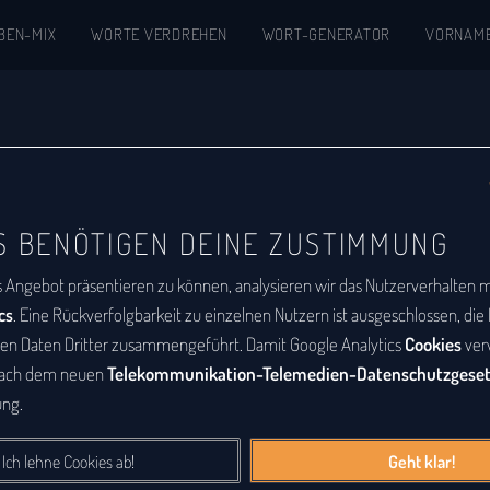
BEN-MIX
WORTE VERDREHEN
WORT-GENERATOR
VORNAM
kon
S BENÖTIGEN DEINE ZUSTIMMUNG
abetische Auflistung aller Wörter, zu denen
s Angebot präsentieren zu können, analysieren wir das Nutzerverhalten mi
m
ist eine Buchstabenfolge, die durch
cs
. Eine Rückverfolgbarkeit zu einzelnen Nutzern ist ausgeschlossen, di
deren Buchstabenfolge entstanden ist. Das
den Daten Dritter zusammengeführt. Damit Google Analytics
Cookies
ver
nach dem neuen
Telekommunikation-Telemedien-Datenschutzgese
Sätze sein. Bei diesem Lexikon hingegen geht
ng.
e Wörter, die durch Vertauschung der
tanden sind.
Ich lehne Cookies ab!
Geht klar!