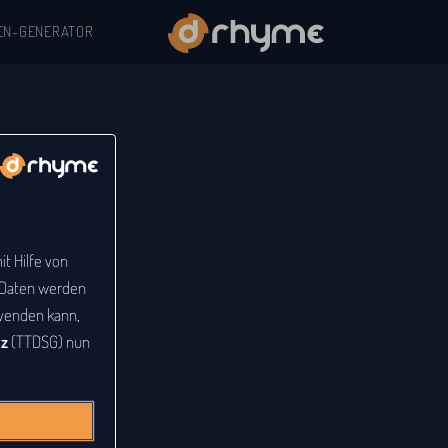
EN-GENERATOR
t Hilfe von
e Daten werden
venden kann,
tz
(TTDSG) nun